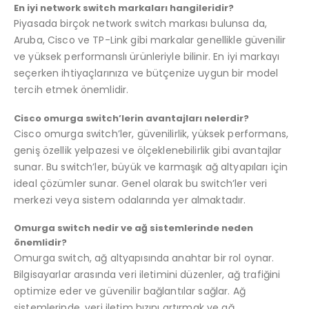
En iyi network switch markaları hangileridir?
Piyasada birçok network switch markası bulunsa da,
Aruba, Cisco ve TP-Link gibi markalar genellikle güvenilir
ve yüksek performanslı ürünleriyle bilinir. En iyi markayı
seçerken ihtiyaçlarınıza ve bütçenize uygun bir model
tercih etmek önemlidir.
Cisco omurga switch’lerin avantajları nelerdir?
Cisco omurga switch’ler, güvenilirlik, yüksek performans,
geniş özellik yelpazesi ve ölçeklenebilirlik gibi avantajlar
sunar. Bu switch’ler, büyük ve karmaşık ağ altyapıları için
ideal çözümler sunar. Genel olarak bu switch’ler veri
merkezi veya sistem odalarında yer almaktadır.
Omurga switch nedir ve ağ sistemlerinde neden
önemlidir?
Omurga switch, ağ altyapısında anahtar bir rol oynar.
Bilgisayarlar arasında veri iletimini düzenler, ağ trafiğini
optimize eder ve güvenilir bağlantılar sağlar. Ağ
sistemlerinde, veri iletim hızını artırmak ve ağ