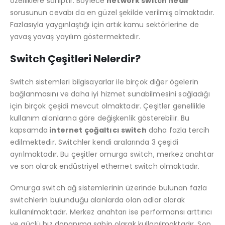
özelliklere sahiptir. Böylece
network switch nedir
sorusunun cevabı da en güzel şekilde verilmiş olmaktadır.
Fazlasıyla yaygınlaştığı için artık kamu sektörlerine de
yavaş yavaş yayılım göstermektedir.
Switch Çeşitleri Nelerdir?
Switch sistemleri bilgisayarlar ile birçok diğer ögelerin
bağlanmasını ve daha iyi hizmet sunabilmesini sağladığı
için birçok çeşidi mevcut olmaktadır. Çeşitler genellikle
kullanım alanlarına göre değişkenlik gösterebilir. Bu
kapsamda
internet çoğaltıcı switch
daha fazla tercih
edilmektedir. Switchler kendi aralarında 3 çeşidi
ayrılmaktadır. Bu çeşitler omurga switch, merkez anahtar
ve son olarak endüstriyel ethernet switch olmaktadır.
Omurga switch ağ sistemlerinin üzerinde bulunan fazla
switchlerin bulunduğu alanlarda olan adlar olarak
kullanılmaktadır. Merkez anahtarı ise performansı arttırıcı
ve güçlü hız donanıma sahip olarak kullanılmaktadır. Son