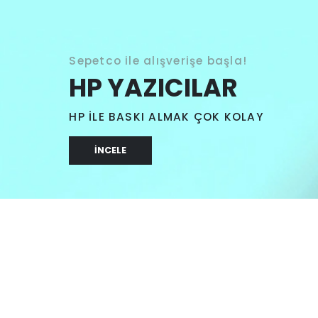
Sepetco ile alışverişe başla!
HP YAZICILAR
HP İLE BASKI ALMAK ÇOK KOLAY
İNCELE